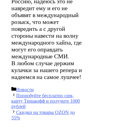
Россию, надеюсь это не
навредит ему и его не
объявят в международный
розыск, что может
повредить а с другой
стороны навести на волну
международного хайпа, где
могут его оправдать
международные СМИ.
В любом случае держим
кулачки за нашего репера и
надеемся на самое лушчее!
Рубрики
Новости
Попробуйте бесплатно сим-
карту Тинькофф и получите 1000
рублей
Скидки на товары OZON до
55%